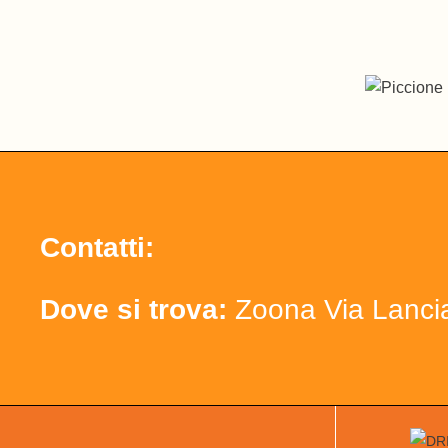
Contatti:
Dove si trova:
Zoona Via Lanci