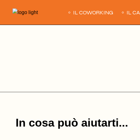
Skip
to
IL COWORKING
IL C
the
content
In cosa può aiutarti...