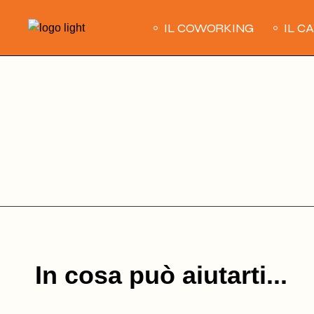
Skip
to
IL COWORKING
IL C
the
content
In cosa può aiutarti...