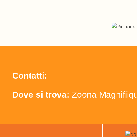
Contatti:
Dove si trova:
Zoona Magnifiiq