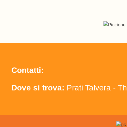
Contatti:
Dove si trova:
Prati Talvera - T