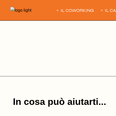
Skip
to
IL COWORKING
IL C
the
content
In cosa può aiutarti...