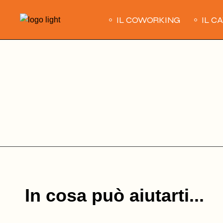
Skip
to
IL COWORKING
IL C
the
content
In cosa può aiutarti...