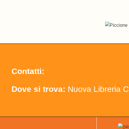
Contatti:
Dove si trova:
Nuova Libreria C