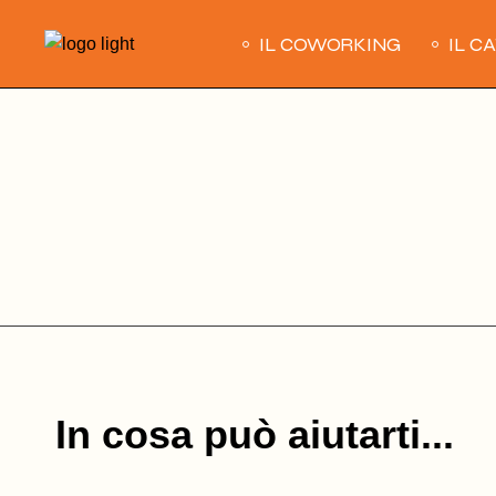
Skip
to
IL COWORKING
IL C
the
content
In cosa può aiutarti...