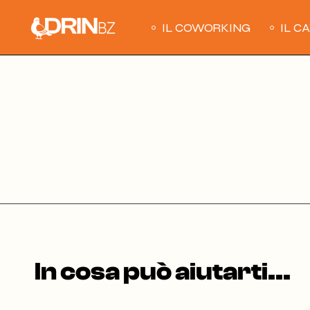
Skip
to
the
IL COWORKING
IL C
content
In cosa può aiutarti...