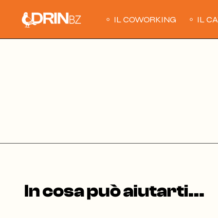
Skip
to
the
IL COWORKING
IL C
content
In cosa può aiutarti...