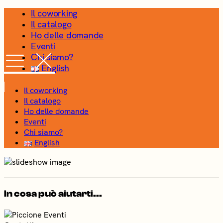
Skip
Il coworking
to
Il catalogo
the
Ho delle domande
content
Eventi
Chi siamo?
English
Il coworking
Il catalogo
Ho delle domande
Eventi
Chi siamo?
English
In cosa può aiutarti...