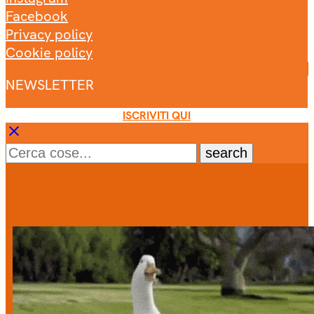
Facebook
Privacy policy
Cookie policy
NEWSLETTER
ISCRIVITI QUI
clear
search