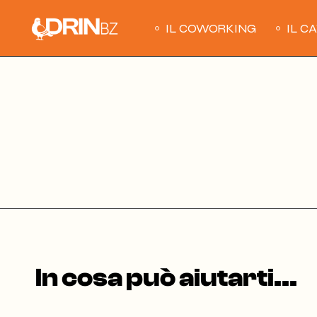
Skip
to
the
IL COWORKING
IL C
content
In cosa può aiutarti...