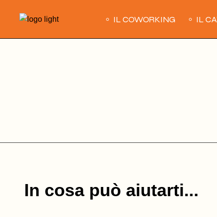
Skip
to
IL COWORKING
IL C
the
content
In cosa può aiutarti...