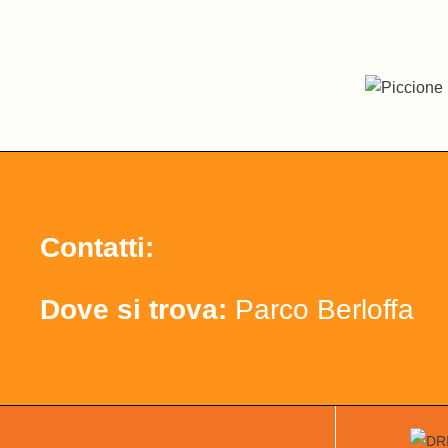
Contatti:
Dove si trova:
Parco Berloffa