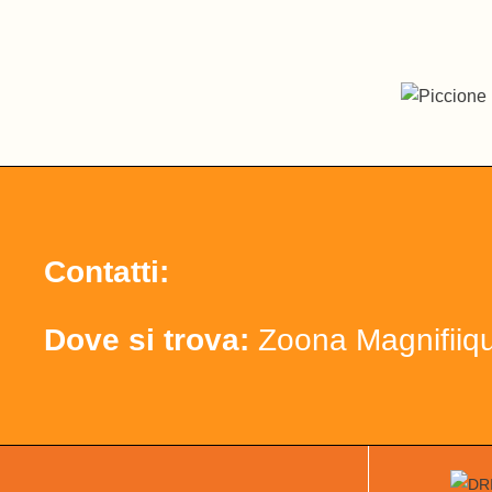
Contatti:
Dove si trova:
Zoona Magnifiiq