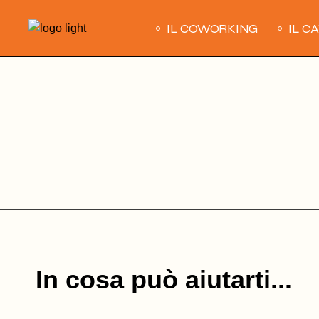
Skip
to
IL COWORKING
IL C
the
content
In cosa può aiutarti...