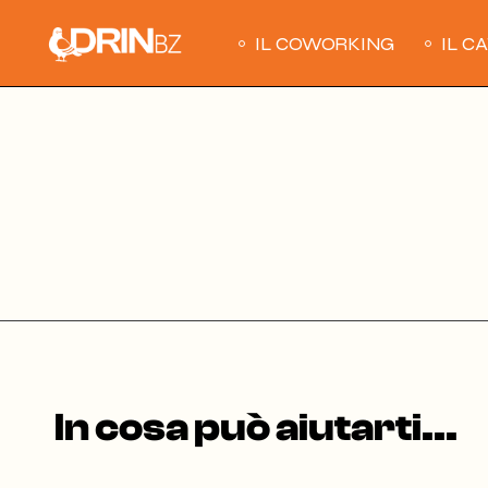
Skip
to
the
IL COWORKING
IL C
content
In cosa può aiutarti...