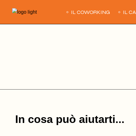
Skip
to
IL COWORKING
IL C
the
content
In cosa può aiutarti...