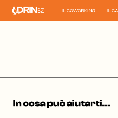
Skip
to
the
IL COWORKING
IL C
content
In cosa può aiutarti...