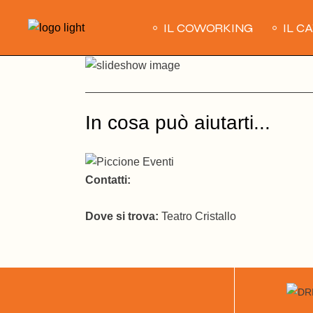
Skip
to
IL COWORKING
IL C
the
content
In cosa può aiutarti...
Contatti:
Dove si trova:
Teatro Cristallo