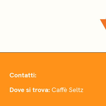
Contatti:
Dove si trova:
Caffè Seltz