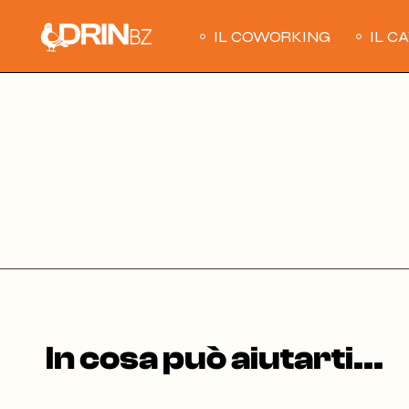
Skip
to
the
IL COWORKING
IL C
content
In cosa può aiutarti...