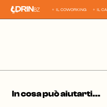
Skip
to
the
IL COWORKING
IL C
content
In cosa può aiutarti...