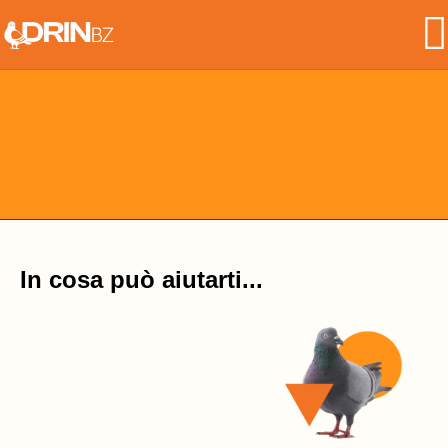
Skip
to
the
content
In cosa può aiutarti...