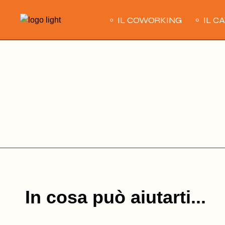
Skip
to
IL COWORKING
IL C
the
content
In cosa può aiutarti...