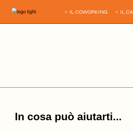
Skip
to
IL COWORKING
IL C
the
content
In cosa può aiutarti...