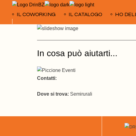
Skip
to
the
IL COWORKING
IL CATALOGO
HO DEL
content
In cosa può aiutarti...
Contatti:
Dove si trova:
Semirurali