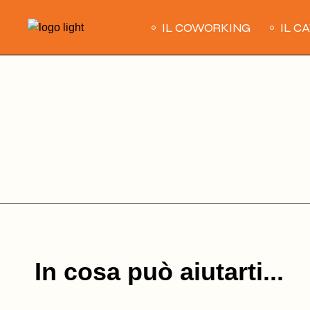
Skip
to
IL COWORKING
IL C
the
content
In cosa può aiutarti...