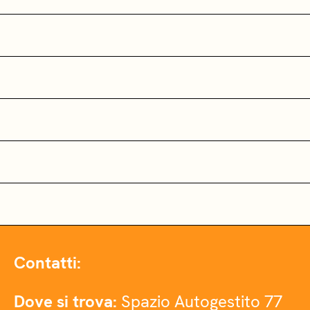
Contatti:
Dove si trova:
Spazio Autogestito 77