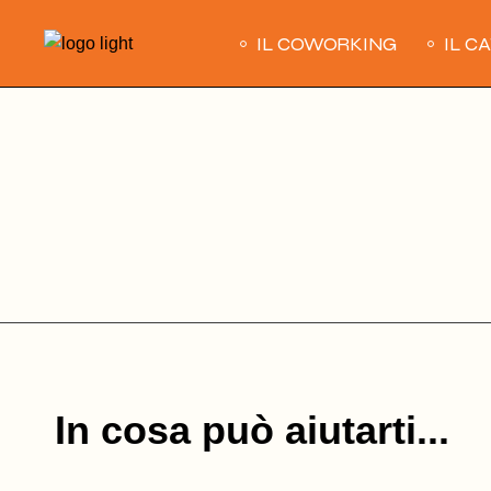
Skip
to
IL COWORKING
IL C
the
content
In cosa può aiutarti...