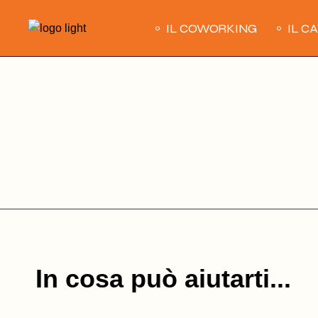
Skip
to
IL COWORKING
IL C
the
content
In cosa può aiutarti...