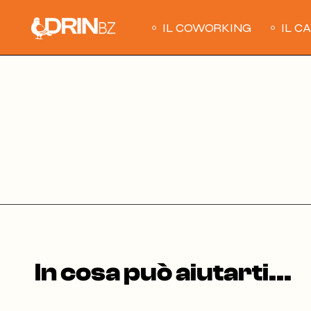
Skip
to
the
IL COWORKING
IL C
content
In cosa può aiutarti...