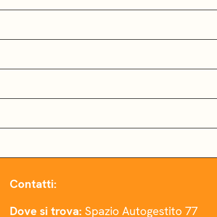
Contatti:
Dove si trova:
Spazio Autogestito 77