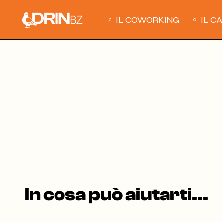
Skip
to
the
IL COWORKING
IL C
content
In cosa può aiutarti...