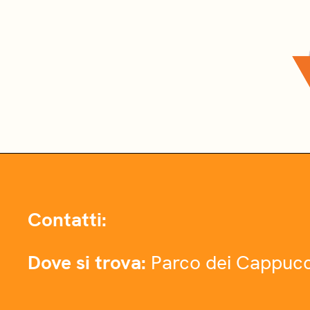
Contatti:
Dove si trova:
Parco dei Cappucc