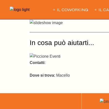
Skip
to
IL COWORKING
IL C
the
content
In cosa può aiutarti...
Contatti:
Dove si trova:
Macello