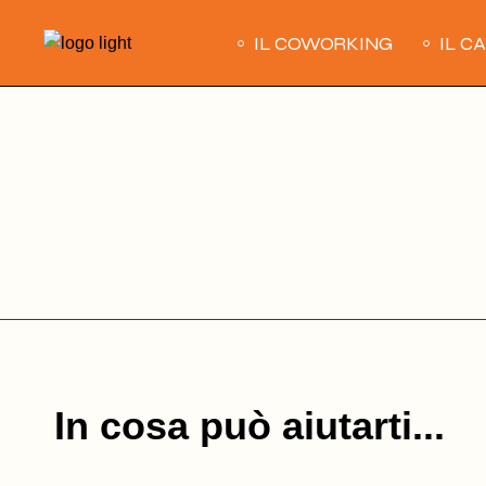
Skip
to
IL COWORKING
IL C
the
content
In cosa può aiutarti...