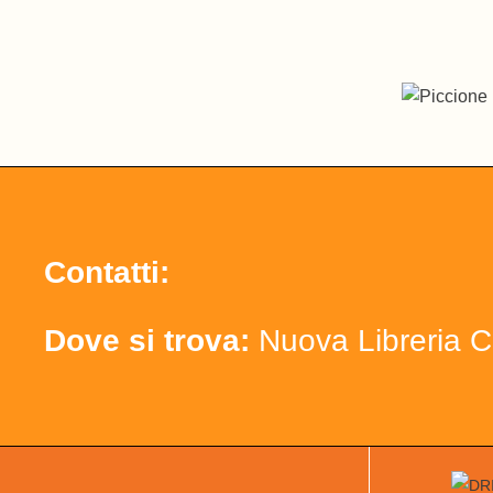
Contatti:
Dove si trova:
Nuova Libreria C