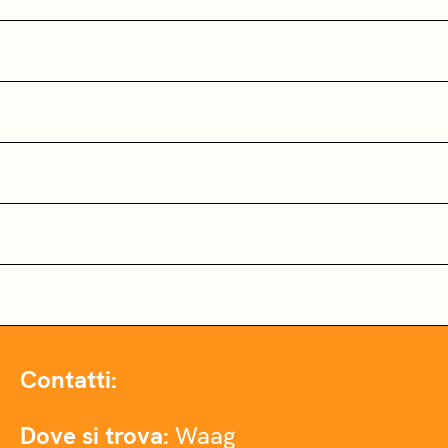
Contatti:
Dove si trova:
Waag