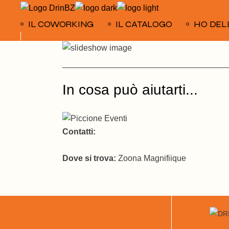
Skip
to
the
IL COWORKING
IL CATALOGO
HO DEL
content
In cosa può aiutarti...
Contatti:
Dove si trova:
Zoona Magnifiique