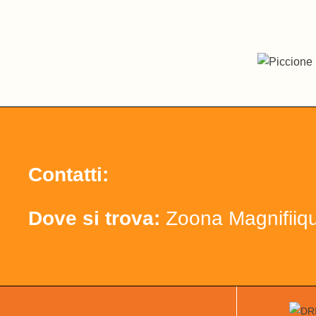
Contatti:
Dove si trova:
Zoona Magnifiiq