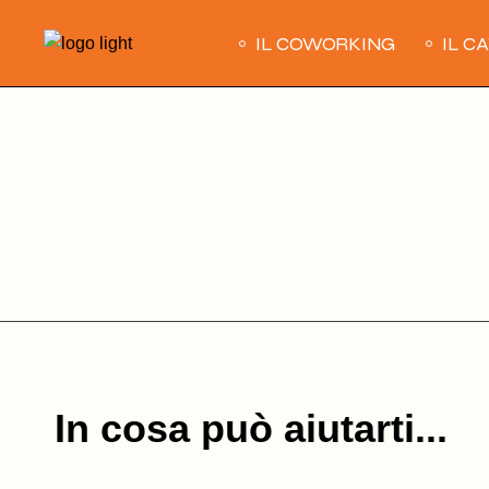
Skip
to
IL COWORKING
IL C
the
content
In cosa può aiutarti...