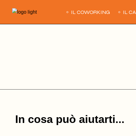
Skip
to
IL COWORKING
IL C
the
content
In cosa può aiutarti...