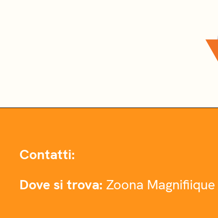
Contatti:
Dove si trova:
Zoona Magnifiique