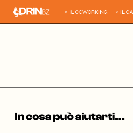
Skip
to
the
IL COWORKING
IL C
content
In cosa può aiutarti...