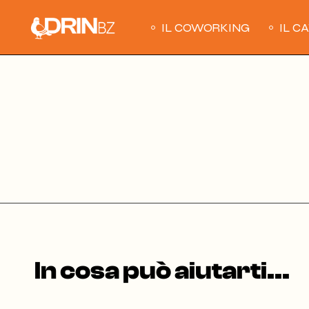
Skip
to
the
IL COWORKING
IL C
content
In cosa può aiutarti...