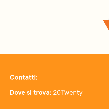
Contatti:
Dove si trova:
20Twenty