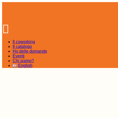
Skip
to
the
content
Il coworking
Il catalogo
Ho delle domande
Eventi
Chi siamo?
English