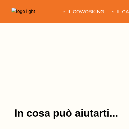
Skip
to
IL COWORKING
IL C
the
content
In cosa può aiutarti...