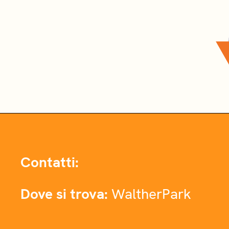
Contatti:
Dove si trova:
WaltherPark