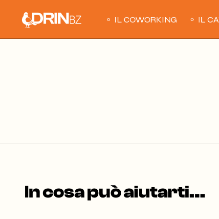
Skip
to
the
IL COWORKING
IL C
content
In cosa può aiutarti...