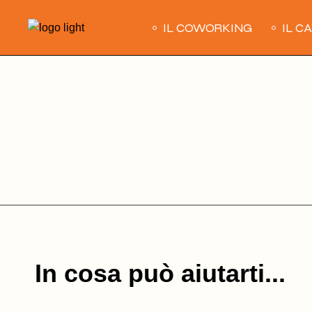
Skip
to
IL COWORKING
IL C
the
content
In cosa può aiutarti...