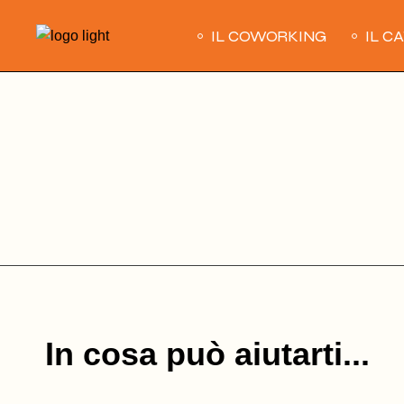
Skip
to
IL COWORKING
IL C
the
content
In cosa può aiutarti...