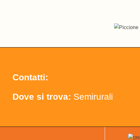
Contatti:
Dove si trova:
Semirurali