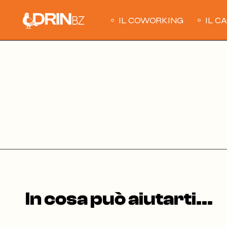
Skip
to
the
IL COWORKING
IL C
content
In cosa può aiutarti...