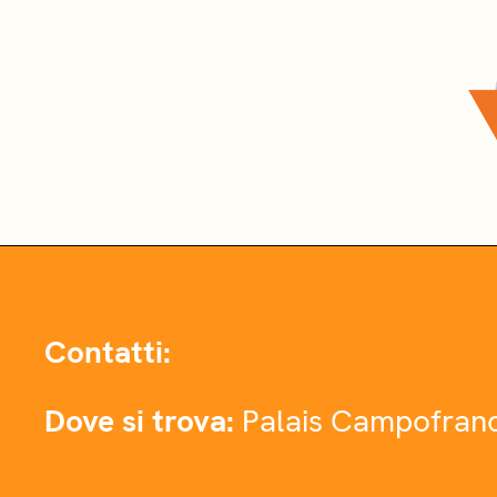
Contatti:
Dove si trova:
Palais Campofran