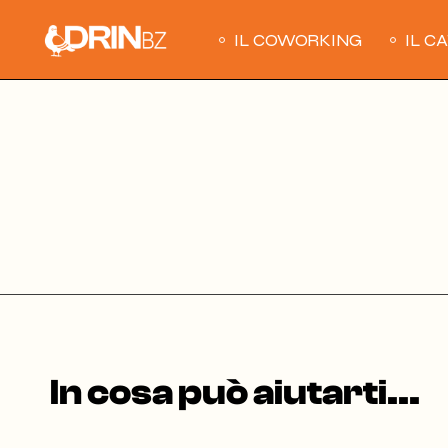
Skip
to
the
IL COWORKING
IL C
content
In cosa può aiutarti...