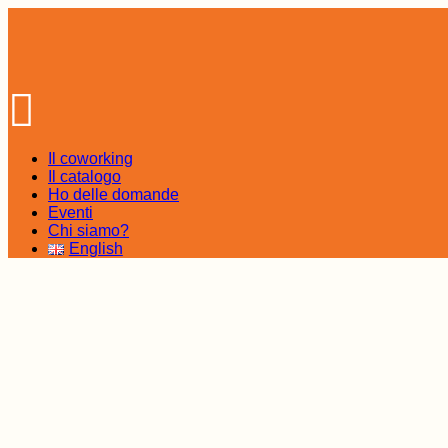
Skip
to
the
content
Il coworking
Il catalogo
Ho delle domande
Eventi
Chi siamo?
English