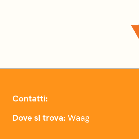
Contatti:
Dove si trova:
Waag