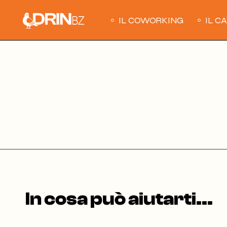
Skip
to
the
IL COWORKING
IL C
content
In cosa può aiutarti...