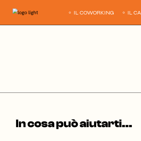
Skip
to
the
IL COWORKING
IL C
content
In cosa può aiutarti...