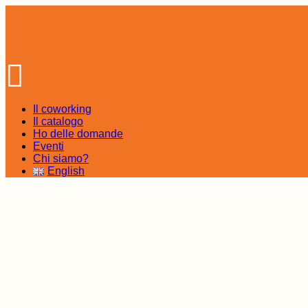
Skip
to
the
content
Il coworking
Il catalogo
Ho delle domande
Eventi
Chi siamo?
English