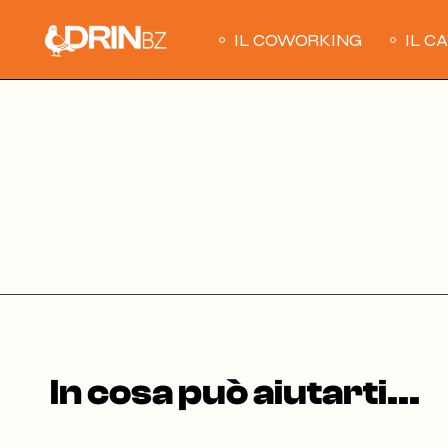
Skip
to
the
IL COWORKING
IL C
content
In cosa può aiutarti...