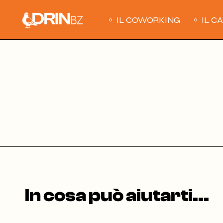
Skip
to
the
IL COWORKING
IL C
content
In cosa può aiutarti...