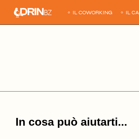
Skip
to
the
IL COWORKING
IL C
content
In cosa può aiutarti...